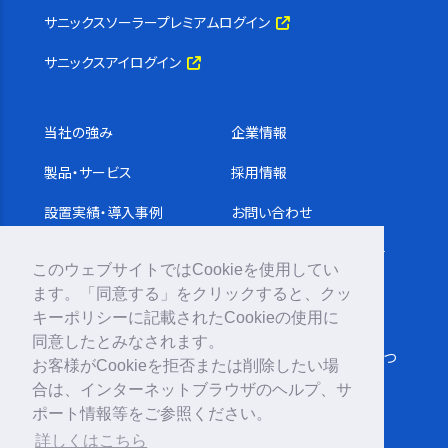
サニックスソーラープレミアムログイン
サニックスアイログイン
当社の強み
企業情報
製品・サービス
採用情報
設置実績・導入事例
お問い合わせ
コラム
サステナビリティ基本方針
このウェブサイトではCookieを使用してい
動画ギャラリー
ます。「同意する」をクリックすると、クッ
プライバシーポリシー
キーポリシーに記載されたCookieの使用に
お知らせ
同意したとみなされます。
反社会的勢力への対応につ
お客様がCookieを拒否または削除したい場
いて
合は、インターネットブラウザのヘルプ、サ
ポート情報等をご参照ください。
詳しくはこちら